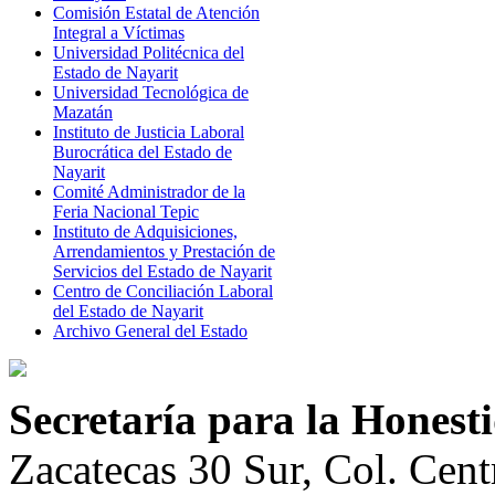
Comisión Estatal de Atención
Integral a Víctimas
Universidad Politécnica del
Estado de Nayarit
Universidad Tecnológica de
Mazatán
Instituto de Justicia Laboral
Burocrática del Estado de
Nayarit
Comité Administrador de la
Feria Nacional Tepic
Instituto de Adquisiciones,
Arrendamientos y Prestación de
Servicios del Estado de Nayarit
Centro de Conciliación Laboral
del Estado de Nayarit
Archivo General del Estado
Secretaría para la Hones
Zacatecas 30 Sur, Col. Cent